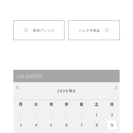
簡単アレンジ
ハレマオ商品
CALENDER
2026
年
8
月
火
水
木
金
土
日
27
28
29
30
31
1
2
3
4
5
6
7
8
9