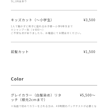
SL,L料金あり
キッズカット（～小学生）
¥3,500
1人で動かずに椅子に座れるお子様～小学6年生まで
※シャンプー別（￥600～）
ご不安な点がありましたら、お電話にてお問合せください。
前髪カット
¥1,500
Color
グレイカラー（白髪染め）リタ
¥5,500～
ッチ（根元2cmまで）
※当店で初めてカラーをされる方は、48時間のパッチテストが必要とな