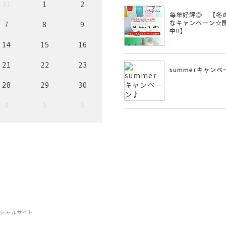
31
1
2
毎年好評◎ 【冬
なキャンペーン☆
7
8
9
中!!】
14
15
16
21
22
23
summerキャンペ
28
29
30
4
5
6
フィシャルサイト