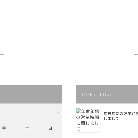
LATEST POST
年末年始の営業時
しまして
金
土
日